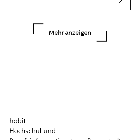
brauchst du einen
Hauptschulabschluss (oder
höher).
Mehr anzeigen
hobit
Hochschul und