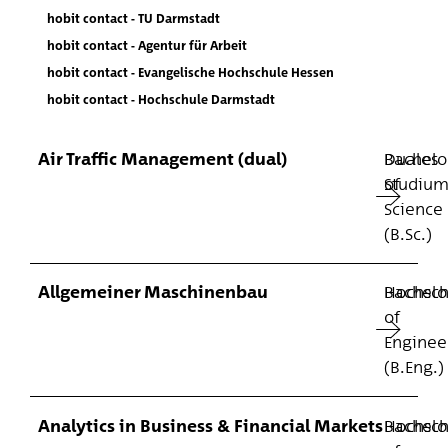
hobit contact - TU Darmstadt
hobit contact - Agentur für Arbeit
hobit contact - Evangelische Hochschule Hessen
hobit contact - Hochschule Darmstadt
Air Traffic Management (dual)
Duales
Bachelo
Studiu
of
Science
(B.Sc.)
Allgemeiner Maschinenbau
Hochsch
Bachelo
of
Enginee
(B.Eng.)
Analytics in Business & Financial Markets
Hochsch
Bachelo