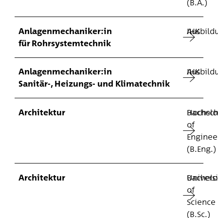
(B.A.)
Anlagen­mechaniker:in
Ausbild
IHK
für Rohrsystemtechnik
Anlagen­mechaniker:in
Ausbild
IHK
Sanitär-, Heizungs- und Klimatechnik
Architektur
Hochsch
Bachelo
of
Enginee
(B.Eng.)
Architektur
Univers
Bachelo
of
Science
(B.Sc.)