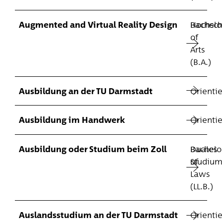
Augmented and Virtual Reality Design
Hochsch
Bachelo
of
Arts
(B.A.)
Ausbildung an der TU Darmstadt
Orienti
Ausbildung im Handwerk
Orienti
Ausbildung oder Studium beim Zoll
Duales
Bachelo
Studiu
of
Laws
(LL.B.)
Auslandsstudium an der TU Darmstadt
Orienti