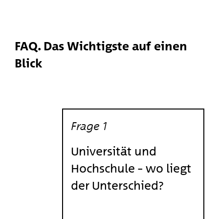
FAQ. Das Wichtigste auf einen
Blick
Frage 1
Antwort 1
Universitäten sind mehr auf
Universität und
grundlegende
Hochschule – wo liegt
wissenschaftliche Erkenntnisse
der Unterschied?
und Forschung ausgerichtet.
Hochschulen legen ihren
Schwerpunkt auf