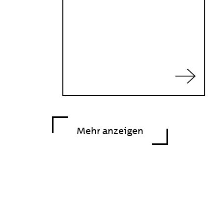
Bei einer dualen Ausbildung
lernst du in einem
Unternehmen und in der
Berufsschule und verdienst ein
Gehalt. Bei einer schulischen
Ausbildung besuchst du eine
Berufsfachschule. Für beide
brauchst du einen
Hauptschulabschluss (oder
höher).
Mehr anzeigen