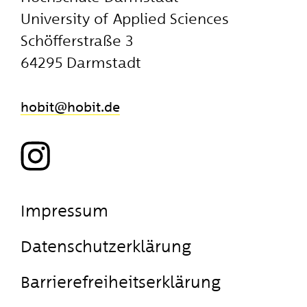
Unternehmensberatung.
University of Applied Sciences
Schöfferstraße 3
Zum Talk
Talk merken
64295 Darmstadt
Kategorie:
Mathematik, Informatik, Naturwissenschaft,
hobit
​hobit.de
Technik
Impressum
Datenschutzerklärung
Barrierefreiheitserklärung