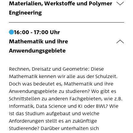
Möglichkeiten für Ausbildung, Studium oder
Wo liegen Schwerpunkte des Studiums an der
Materialien, Werkstoffe und Polymer
Direkteinstieg, unter anderem in den Bereichen
Universität und an der Hochschule und wo kann
Engineering
Kategorie:
Technik, IT, Logistik und Verwaltung.
ich später arbeiten? Wir beantworten deine
Bildung, Soziales, Medizin, Psychologie
Fragen!
Neue Materialien sind die Basis für
Zum Talk
Talk merken
16:00 - 17:00 Uhr
technologischen Fortschritt. Ob in der
Zum Talk
Talk merken
Mathematik und ihre
Energietechnik oder bei Produkten des täglichen
Kategorie:
Anwendungsgebiete
Lebens wie Handys, Autos oder Leuchtmitteln –
Gesellschaft, Wirtschaft, Recht
Kategorie:
ohne neue Materialien säßen wir im wahrsten
Mathematik, Informatik, Naturwissenschaft,
Sinne des Wortes im Dunkeln. Wir geben
Rechnen, Dreisatz und Geometrie: Diese
Technik
Einblicke in die verschiedenen Facetten der
Mathematik kennen wir alle aus der Schulzeit.
Studiengänge und Anwendungsbereiche in
Doch was bedeutet es, Mathematik und ihre
Unternehmen.
Anwendungsgebiete zu studieren? Wo gibt es
Schnittstellen zu anderen Fachgebieten, wie z.B.
Informatik, Data Science und KI oder BWL? Wie
Zum Talk
Talk merken
ist das Studium aufgebaut und welche
Anforderungen stellt es an zukünftige
Kategorie:
Studierende? Darüber unterhalten sich
Mathematik, Informatik, Naturwissenschaft,